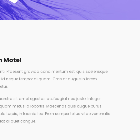
n Motel
ti. Praesent gravida condimentum est, quis scelerisque
lor id neque tempor aliquam. Cras at augue in lorem
etur.
haretra sit amet egestas ac, feugiat nec justo. Integer
uam metus id lobortis. Maecenas quis augue purus.
la turpis, in lacinia leo. Proin semper tellus vitae venenatis
giat aliquet congue.