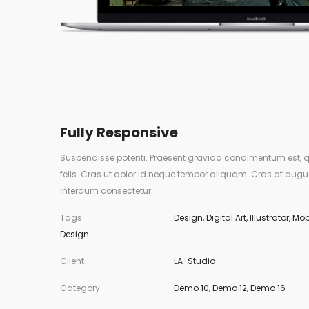
Fully Responsive
Suspendisse potenti. Praesent gravida condimentum est, q
felis. Cras ut dolor id neque tempor aliquam. Cras at augu
interdum consectetur.
Tags
Design
,
Digital Art
,
Illustrator
,
Mob
Design
Client
LA-Studio
Category
Demo 10
,
Demo 12
,
Demo 16