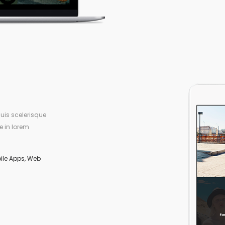
uis scelerisque
e in lorem
ile Apps
,
Web