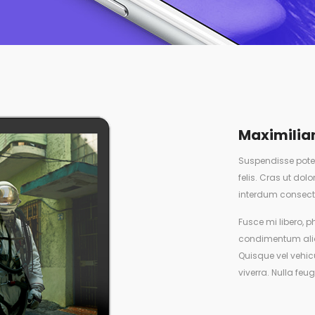
Maximilia
Suspendisse poten
felis. Cras ut do
interdum consect
Fusce mi libero, p
condimentum aliq
Quisque vel vehicu
viverra. Nulla feu